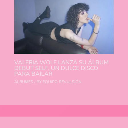
VALERIA WOLF LANZA SU ÁLBUM
DEBUT SELF, UN DULCE DISCO
PARA BAILAR
ÁLBUMES
/ BY
EQUIPO REVULSIÓN