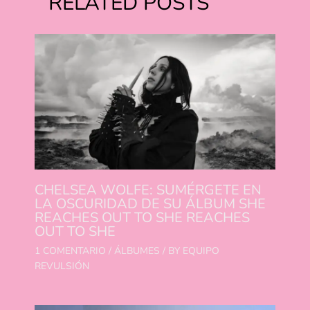
RELATED POSTS
CHELSEA WOLFE: SUMÉRGETE EN
LA OSCURIDAD DE SU ÁLBUM SHE
REACHES OUT TO SHE REACHES
OUT TO SHE
1 COMENTARIO
/
ÁLBUMES
/ BY
EQUIPO
REVULSIÓN