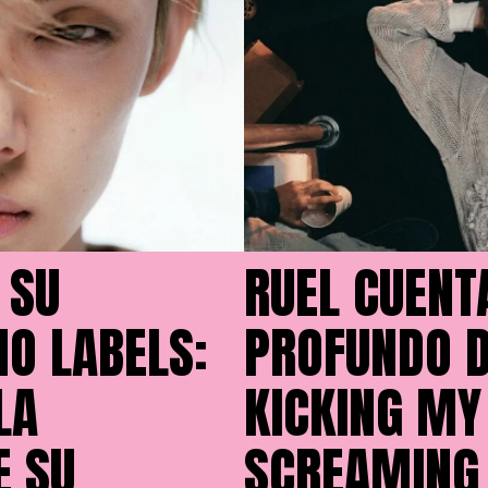
 SU
RUEL CUENT
O LABELS:
PROFUNDO 
LA
KICKING MY
E SU
SCREAMING