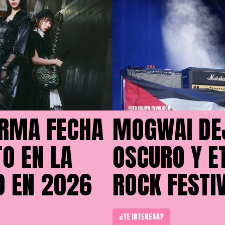
IRMA FECHA
MOGWAI DE
O EN LA
OSCURO Y ET
O EN 2026
ROCK FESTI
¿TE INTERESA?