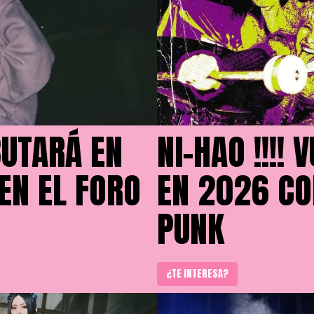
UTARÁ EN
NI-HAO !!!!
EN EL FORO
EN 2026 CO
PUNK
¿TE INTERESA?