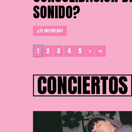
SONIDO?
¿TE INTERESA?
1
2
3
4
5
›
»
CONCIERTOS