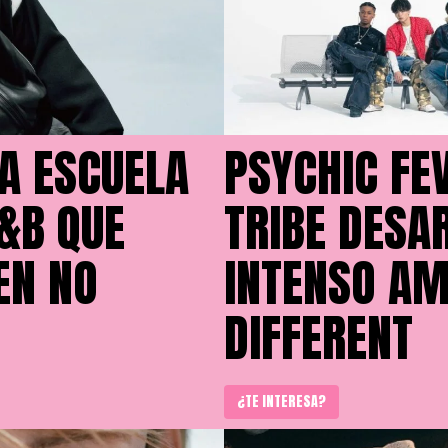
A ESCUELA
PSYCHIC FE
&B QUE
TRIBE DESA
EN NO
INTENSO AM
DIFFERENT
¿TE INTERESA?