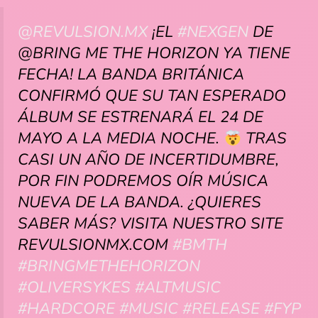
@REVULSION.MX
¡EL
#NEXGEN
DE
@BRING ME THE HORIZON YA TIENE
FECHA! LA BANDA BRITÁNICA
CONFIRMÓ QUE SU TAN ESPERADO
ÁLBUM SE ESTRENARÁ EL 24 DE
MAYO A LA MEDIA NOCHE.
TRAS
CASI UN AÑO DE INCERTIDUMBRE,
POR FIN PODREMOS OÍR MÚSICA
NUEVA DE LA BANDA. ¿QUIERES
SABER MÁS? VISITA NUESTRO SITE
REVULSIONMX.COM
#BMTH
#BRINGMETHEHORIZON
#OLIVERSYKES
#ALTMUSIC
#HARDCORE
#MUSIC
#RELEASE
#FYP