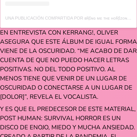
UNA PUBLICACIÓN COMPARTIDA POR ʙƦꞮɴɢ ᴍᴇ ᴛʜᴇ ʜᴏƦꞮᴢᴏɴ (@BRINGMETHEHORIZON)
EN ENTREVISTA CON KERRANG!, OLIVER
ASEGURA QUE ESTE ÁLBUM DE IGUAL FORMA
VIENE DE LA OSCURIDAD. “ME ACABO DE DAR
CUENTA DE QUE NO PUEDO HACER LETRAS
POSITIVAS. NO DEL TODO POSITIVO. AL
MENOS TIENE QUE VENIR DE UN LUGAR DE
OSCURIDAD O CONECTARSE A UN LUGAR DE
[DOLOR]”, REVELA EL VOCALISTA.
Y ES QUE EL PREDECESOR DE ESTE MATERIAL,
POST HUMAN: SURVIVAL HORROR ES UN
DISCO DE ENOJO, MIEDO Y MUCHA ANSIEDAD.
CREADO A PARTIR DE LA PANDEMIA, EL