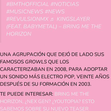
#BMTHOFFICIAL
#NOTICIAS
#MUSICNEWS
#NEWS
#REVULSIONMX
♬ KINGSLAYER
(FEAT. BABYMETAL) – BRING ME THE
HORIZON
UNA AGRUPACIÓN QUE DEJÓ DE LADO SUS
FAMOSOS
GROWLS
QUE LOS
CARACTERIZABAN EN 2008, PARA ADOPTAR
UN SONIDO MÁS ELECTRO POP, VEINTE AÑOS
DESPUÉS DE SU FORMACIÓN EN 2003.
TE PUEDE INTERESAR:
BRING ME THE
HORIZON, ¿NEX GEN? ¿YOUTOPIA? ESTO
SABEMOS SOBRE SU NUEVO TEASER