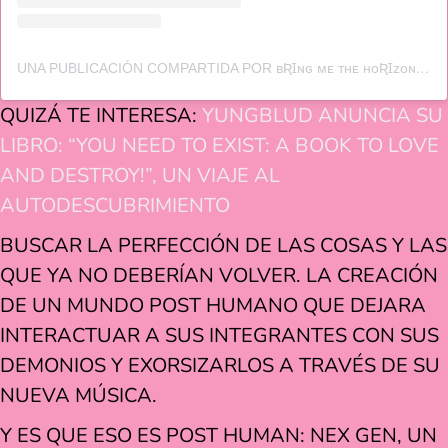
UNA PUBLICACIÓN COMPARTIDA POR ʙƦꞮɴɢ ᴍᴇ ᴛʜᴇ ʜᴏƦꞮᴢᴏɴ (@BRINGMETHEHORIZON)
QUIZÁ TE INTERESA:
YUNGBLUD ANUNCIA SU
LIBRO: “YOU NEED TO EXIST: A BOOK TO LOVE
AND DESTROY!”, UN VIAJE AL
AUTODESCUBRIMIENTO
BUSCAR LA PERFECCIÓN DE LAS COSAS Y LAS
QUE YA NO DEBERÍAN VOLVER. LA CREACIÓN
DE UN MUNDO POST HUMANO QUE DEJARA
INTERACTUAR A SUS INTEGRANTES CON SUS
DEMONIOS Y EXORSIZARLOS A TRAVÉS DE SU
NUEVA MÚSICA.
Y ES QUE ESO ES POST HUMAN: NEX GEN, UN