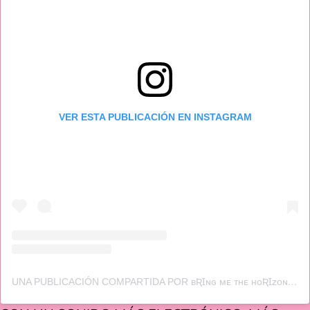
VER ESTA PUBLICACIÓN EN INSTAGRAM
UNA PUBLICACIÓN COMPARTIDA POR ʙƦꞮɴɢ ᴍᴇ ᴛʜᴇ ʜᴏƦꞮᴢᴏɴ (@BRINGMETHEHORIZON)