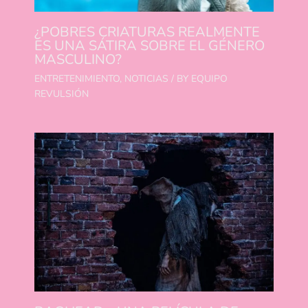
¿POBRES CRIATURAS REALMENTE
ES UNA SÁTIRA SOBRE EL GÉNERO
MASCULINO?
ENTRETENIMIENTO
,
NOTICIAS
/ BY
EQUIPO
REVULSIÓN