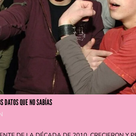
S DATOS QUE NO SABÍAS
N
NTE DE LA DÉCADA DE 2010, CRECIERON Y P