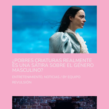
¿POBRES CRIATURAS REALMENTE
ES UNA SÁTIRA SOBRE EL GÉNERO
MASCULINO?
ENTRETENIMIENTO
,
NOTICIAS
/ BY
EQUIPO
REVULSIÓN