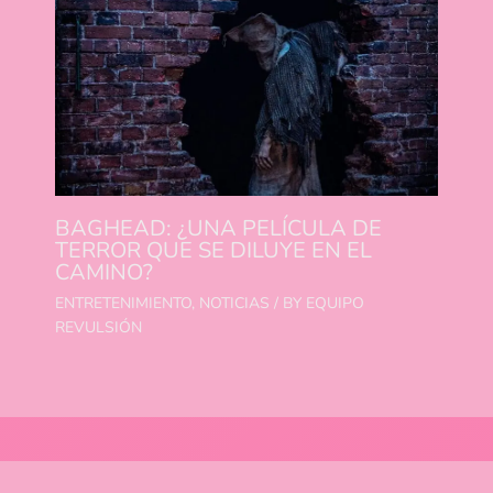
BAGHEAD: ¿UNA PELÍCULA DE
TERROR QUE SE DILUYE EN EL
CAMINO?
ENTRETENIMIENTO
,
NOTICIAS
/ BY
EQUIPO
REVULSIÓN