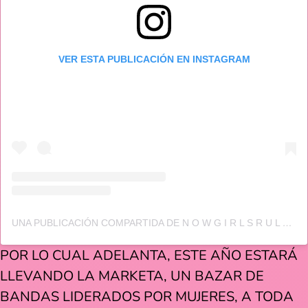
VER ESTA PUBLICACIÓN EN INSTAGRAM
UNA PUBLICACIÓN COMPARTIDA DE N O W G I R L S R U L E (@NOWGIRLSRULE)
POR LO CUAL ADELANTA, ESTE AÑO ESTARÁ
LLEVANDO LA MARKETA, UN BAZAR DE
BANDAS LIDERADOS POR MUJERES, A TODA