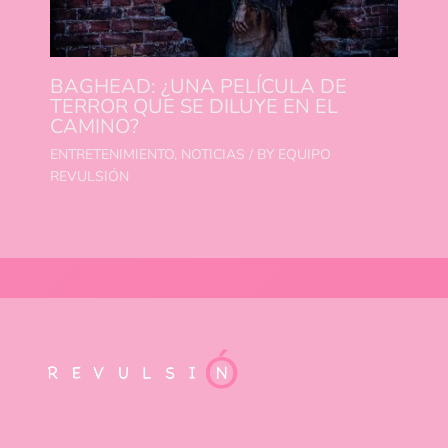
BAGHEAD: ¿UNA PELÍCULA DE
TERROR QUE SE DILUYE EN EL
CAMINO?
ENTRETENIMIENTO
,
NOTICIAS
/ BY
EQUIPO
REVULSIÓN