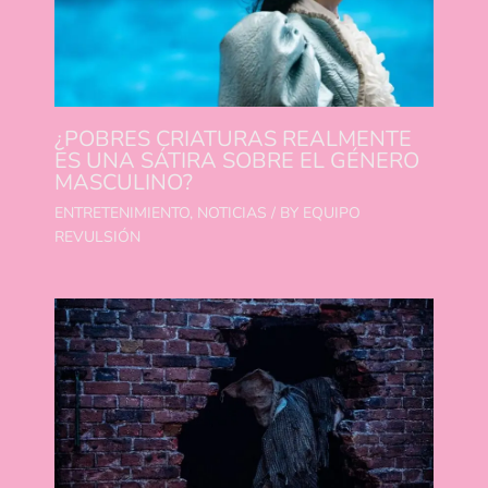
¿POBRES CRIATURAS REALMENTE
ES UNA SÁTIRA SOBRE EL GÉNERO
MASCULINO?
ENTRETENIMIENTO
,
NOTICIAS
/ BY
EQUIPO
REVULSIÓN