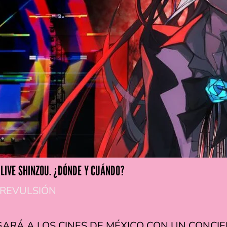
L LIVE SHINZOU. ¿DÓNDE Y CUÁNDO?
 REVULSIÓN
ARÁ A LOS CINES DE MÉXICO CON UN CONCIE