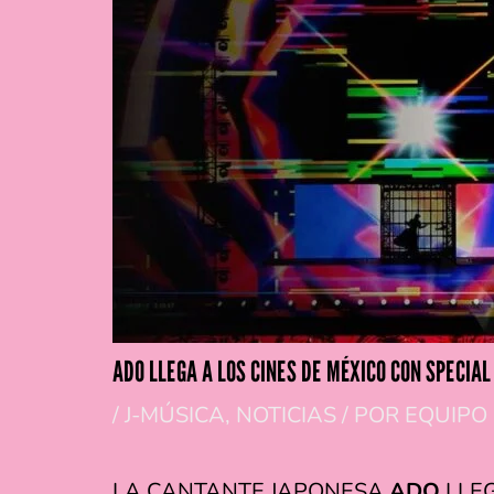
ADO LLEGA A LOS CINES DE MÉXICO CON SPECIA
/
J-MÚSICA
,
NOTICIAS
/ POR
EQUIPO
LA CANTANTE JAPONESA
ADO
LLEG