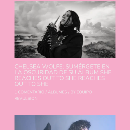
CHELSEA WOLFE: SUMÉRGETE EN
LA OSCURIDAD DE SU ÁLBUM SHE
REACHES OUT TO SHE REACHES
OUT TO SHE
1 COMENTARIO
/
ÁLBUMES
/ BY
EQUIPO
REVULSIÓN