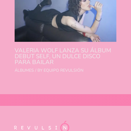
VALERIA WOLF LANZA SU ÁLBUM
DEBUT SELF, UN DULCE DISCO
PARA BAILAR
ÁLBUMES
/ BY
EQUIPO REVULSIÓN