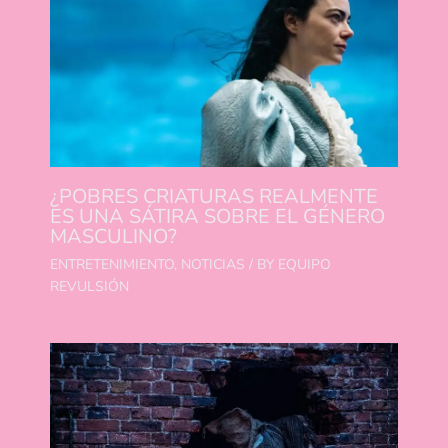
¿POBRES CRIATURAS REALMENTE
ES UNA SÁTIRA SOBRE EL GÉNERO
MASCULINO?
ENTRETENIMIENTO
,
NOTICIAS
/ BY
EQUIPO
REVULSIÓN