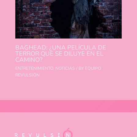
BAGHEAD: ¿UNA PELÍCULA DE
TERROR QUE SE DILUYE EN EL
CAMINO?
ENTRETENIMIENTO
,
NOTICIAS
/ BY
EQUIPO
REVULSIÓN