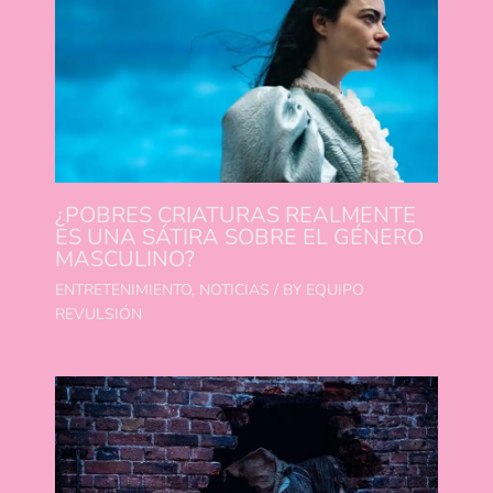
¿POBRES CRIATURAS REALMENTE
ES UNA SÁTIRA SOBRE EL GÉNERO
MASCULINO?
ENTRETENIMIENTO
,
NOTICIAS
/ BY
EQUIPO
REVULSIÓN