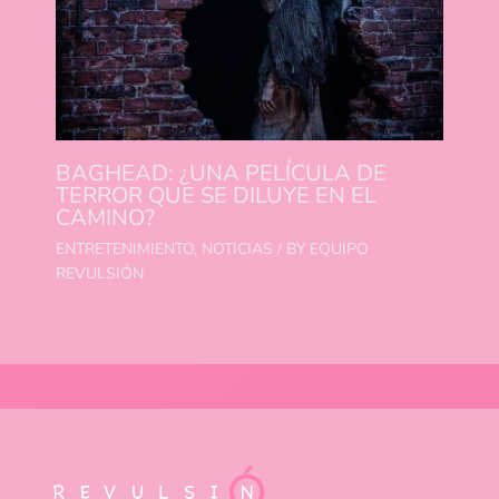
BAGHEAD: ¿UNA PELÍCULA DE
TERROR QUE SE DILUYE EN EL
CAMINO?
ENTRETENIMIENTO
,
NOTICIAS
/ BY
EQUIPO
REVULSIÓN