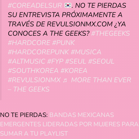
#COREADELSUR
. NO TE PIERDAS
SU ENTREVISTA PRÓXIMAMENTE A
TRAVÉS DE REVULSIONMX.COM ¿YA
CONOCES A THE GEEKS?
#THEGEEKS
#HARDCORE
#PUNK
#HARDCOREPUNK
#MUSICA
#ALTMUSIC
#FYP
#SEUL
#SEOUL
#SOUTHKOREA
#KOREA
#REVULSIONMX
♬ MORE THAN EVER
– THE GEEKS
NO TE PIERDAS:
BANDAS MEXICANAS
EMERGENTES LIDERADAS POR MUJERES PARA
SUMAR A TU PLAYLIST