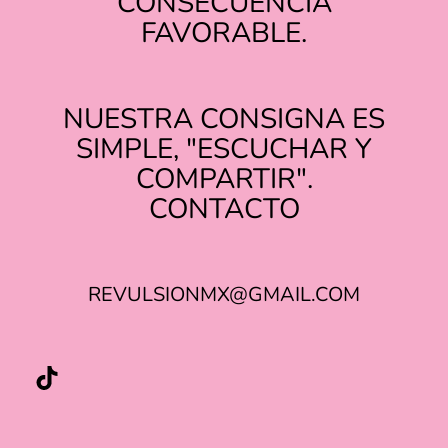
CONSECUENCIA
Y
FAVORABLE.
EL
ENTRETENIMIENTO
NUESTRA CONSIGNA ES
SIMPLE, "ESCUCHAR Y
COMPARTIR".
TIKTOK
INSTAGRAM
CONTACTO
REVULSIONMX@GMAIL.COM