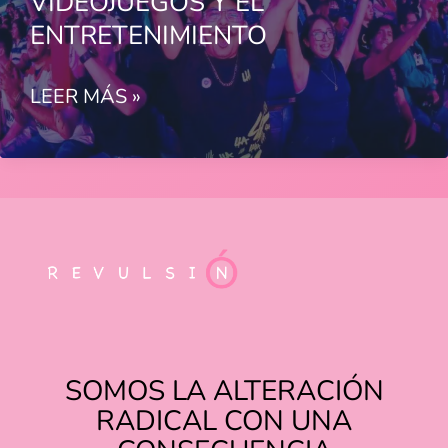
VIDEOJUEGOS Y EL
ENTRETENIMIENTO
GAMERGY
LEER MÁS »
2024
REÚNE
A
MÁS
DE
87
MIL
FANS
DE
SOMOS LA ALTERACIÓN
LOS
RADICAL CON UNA
VIDEOJUEGOS