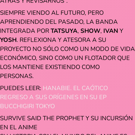
ATRÁS Y REVISARNOS”.
SIEMPRE VIENDO AL FUTURO, PERO
APRENDIENDO DEL PASADO, LA BANDA
INTEGRADA POR
TATSUYA
,
SHOW
,
IVAN
Y
YOSH
. REFLEXIONA Y ATESORA A SU
PROYECTO NO SÓLO COMO UN MODO DE VIDA
ECONÓMICO, SINO COMO UN FLOTADOR QUE
LOS MANTIENE EXISTIENDO COMO
PERSONAS.
PUEDES LEER:
HANABIE. EL CAÓTICO
REGRESO A SUS ORÍGENES EN SU EP
BUCCHIGIRI TOKYO
SURVIVE SAID THE PROPHET Y SU INCURSIÓN
EN EL ANIME