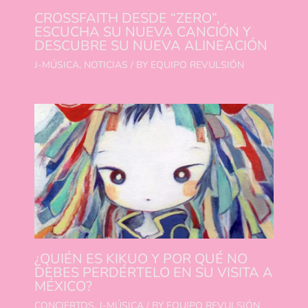
CROSSFAITH DESDE “ZERO”,
ESCUCHA SU NUEVA CANCIÓN Y
DESCUBRE SU NUEVA ALINEACIÓN
J-MÚSICA
,
NOTICIAS
/ BY
EQUIPO REVULSIÓN
¿QUIÉN ES KIKUO Y POR QUÉ NO
DEBES PERDÉRTELO EN SU VISITA A
MÉXICO?
CONCIERTOS
,
J-MÚSICA
/ BY
EQUIPO REVULSIÓN