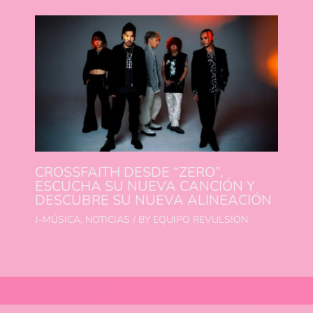
CROSSFAITH DESDE “ZERO”,
ESCUCHA SU NUEVA CANCIÓN Y
DESCUBRE SU NUEVA ALINEACIÓN
J-MÚSICA
,
NOTICIAS
/ BY
EQUIPO REVULSIÓN