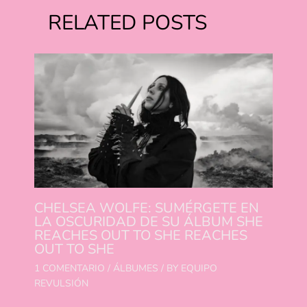
RELATED POSTS
CHELSEA WOLFE: SUMÉRGETE EN
LA OSCURIDAD DE SU ÁLBUM SHE
REACHES OUT TO SHE REACHES
OUT TO SHE
1 COMENTARIO
/
ÁLBUMES
/ BY
EQUIPO
REVULSIÓN