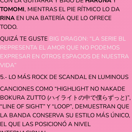
CON LA GUITARRA Y BAJO DE
HARUNA
Y
TOMOMI
, MIENTRAS EL PIE RÍTMICO LO DA
RINA
EN UNA BATERÍA QUE LO OFRECE
TODO.
QUIZÁ TE GUSTE
BIG DRAGON: “LA SERIE BL
REPRESENTA EL AMOR QUE NO PODEMOS
EXPRESAR EN OTROS ESPACIOS DE NUESTRA
VIDA”
5.- LO MÁS ROCK DE SCANDAL EN LUMINOUS
CANCIONES COMO “HIGHLIGHT NO NAKADE
BOKURA ZUTTO (ハイライトの中で僕らずっと)”,
“LINE OF SIGHT” Y “LOOP”, DEMUESTRAN QUE
LA BANDA CONSERVA SU ESTILO MÁS ÚNICO,
EL QUE LAS POSICIONÓ A NIVEL