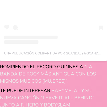
UNA PUBLICACIÓN COMPARTIDA POR SCANDAL (@SCANDAL_BAND_OFFICIAL)
ROMPIENDO EL RECORD GUINNES A
“LA
BANDA DE ROCK MÁS ANTIGUA CON LOS
MISMOS MÚSICOS (MUJERES)”.
TE PUEDE INTERESAR
BABYMETAL Y SU
NUEVA CANCIÓN “LEAVE IT ALL BEHIND”
JUNTO A F. HERO Y BODYSLAM