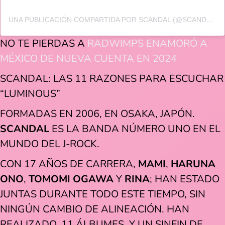
UNA PUBLICACIÓN COMPARTIDA POR SCANDAL (@SCANDAL_BAND_OFFICIAL)
NO TE PIERDAS A
RADWIMPS ENAMORÓ A
MÉXICO DE NUEVA CUENTA EN 2024
SCANDAL: LAS 11 RAZONES PARA ESCUCHAR
“LUMINOUS”
FORMADAS EN 2006, EN OSAKA, JAPÓN.
SCANDAL
ES LA BANDA NÚMERO UNO EN EL
MUNDO DEL J-ROCK.
CON 17 AÑOS DE CARRERA,
MAMI
,
HARUNA
ONO
,
TOMOMI OGAWA
Y
RINA
; HAN ESTADO
JUNTAS DURANTE TODO ESTE TIEMPO, SIN
NINGÚN CAMBIO DE ALINEACIÓN. HAN
REALIZADO, 11 ÁLBUMES, Y UN SINFIN DE