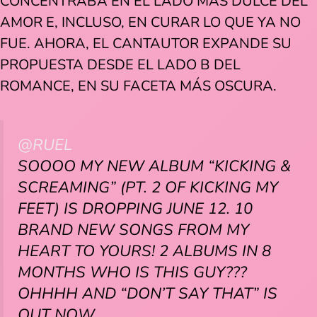
CONCENTRABA EN EL LADO MÁS DULCE DEL
AMOR E, INCLUSO, EN CURAR LO QUE YA NO
FUE. AHORA, EL CANTAUTOR EXPANDE SU
PROPUESTA DESDE EL LADO B DEL
ROMANCE, EN SU FACETA MÁS OSCURA.
@RUEL
SOOOO MY NEW ALBUM “KICKING &
SCREAMING” (PT. 2 OF KICKING MY
FEET) IS DROPPING JUNE 12. 10
BRAND NEW SONGS FROM MY
HEART TO YOURS! 2 ALBUMS IN 8
MONTHS WHO IS THIS GUY???
OHHHH AND “DON’T SAY THAT” IS
OUT NOW