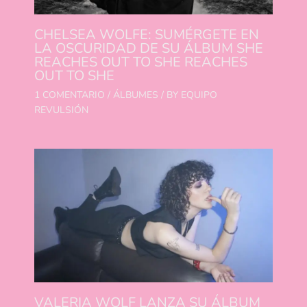
CHELSEA WOLFE: SUMÉRGETE EN
LA OSCURIDAD DE SU ÁLBUM SHE
REACHES OUT TO SHE REACHES
OUT TO SHE
1 COMENTARIO
/
ÁLBUMES
/ BY
EQUIPO
REVULSIÓN
VALERIA WOLF LANZA SU ÁLBUM