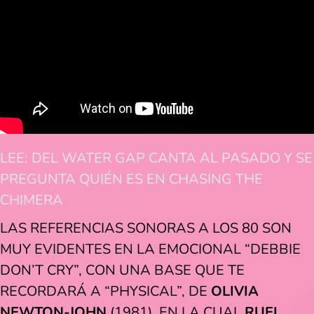
LEE: DEL WATER GAP CANTA AL PASADO Y SE
PREGUNTA QUIÉN ES EN CHASING THE
CHIMERA
LAS REFERENCIAS SONORAS A LOS 80 SON
MUY EVIDENTES EN LA EMOCIONAL “DEBBIE
DON’T CRY”, CON UNA BASE QUE TE
RECORDARÁ A “PHYSICAL”, DE
OLIVIA
NEWTON-JOHN
(1981). EN LA CUAL
RUEL