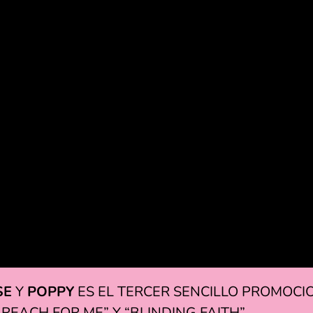
SE
Y
POPPY
ES EL TERCER SENCILLO PROMOCI
EACH FOR ME” Y “BLINDING FAITH”.