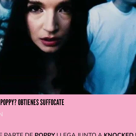
 POPPY? OBTIENES SUFFOCATE
N
E PARTE DE
POPPY
LLEGA JUNTO A
KNOCKED 