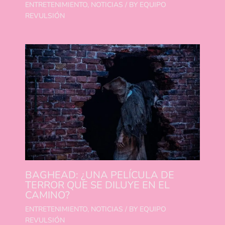
ENTRETENIMIENTO
,
NOTICIAS
/ BY
EQUIPO
REVULSIÓN
BAGHEAD: ¿UNA PELÍCULA DE
TERROR QUE SE DILUYE EN EL
CAMINO?
ENTRETENIMIENTO
,
NOTICIAS
/ BY
EQUIPO
REVULSIÓN