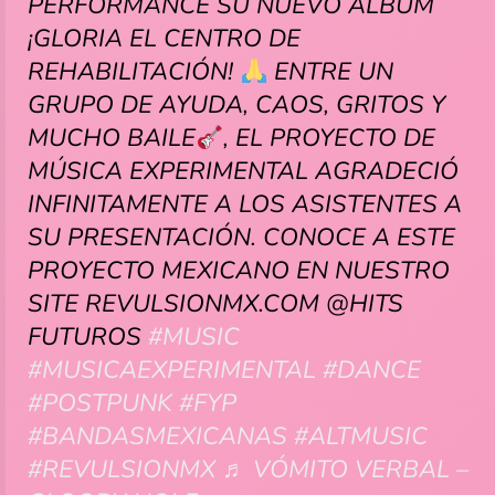
PERFORMANCE SU NUEVO ÁLBUM
¡GLORIA EL CENTRO DE
REHABILITACIÓN!
ENTRE UN
GRUPO DE AYUDA, CAOS, GRITOS Y
MUCHO BAILE
, EL PROYECTO DE
MÚSICA EXPERIMENTAL AGRADECIÓ
INFINITAMENTE A LOS ASISTENTES A
SU PRESENTACIÓN. CONOCE A ESTE
PROYECTO MEXICANO EN NUESTRO
SITE REVULSIONMX.COM @HITS
FUTUROS
#MUSIC
#MUSICAEXPERIMENTAL
#DANCE
#POSTPUNK
#FYP
#BANDASMEXICANAS
#ALTMUSIC
#REVULSIONMX
♬ VÓMITO VERBAL –