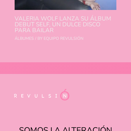
VALERIA WOLF LANZA SU ÁLBUM
DEBUT SELF, UN DULCE DISCO
PARA BAILAR
ÁLBUMES
/ BY
EQUIPO REVULSIÓN
SOMOS LA ALTERACIÓN