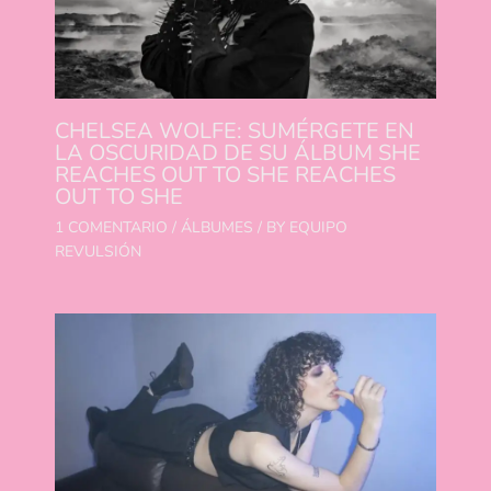
CHELSEA WOLFE: SUMÉRGETE EN
LA OSCURIDAD DE SU ÁLBUM SHE
REACHES OUT TO SHE REACHES
OUT TO SHE
1 COMENTARIO
/
ÁLBUMES
/ BY
EQUIPO
REVULSIÓN