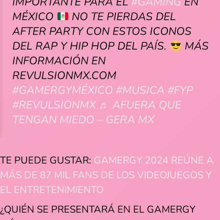
IMPORTANTE PARA EL
#GAMING
EN
MÉXICO
NO TE PIERDAS DEL
AFTER PARTY CON ESTOS ICONOS
DEL RAP Y HIP HOP DEL PAÍS.
MÁS
INFORMACIÓN EN
REVULSIONMX.COM
#GAMERGYMÉXICO
#MUSICA
#FYP
#REVULSIONMX
♬ AFUERA QUE
TENGAN MIEDO – GERA MX
TE PUEDE GUSTAR:
GAMERGY 2024 REÚNE A
MÁS DE 87 MIL FANS DE LOS VIDEOJUEGOS Y
EL ENTRETENIMIENTO
¿QUIÉN SE PRESENTARÁ EN EL GAMERGY