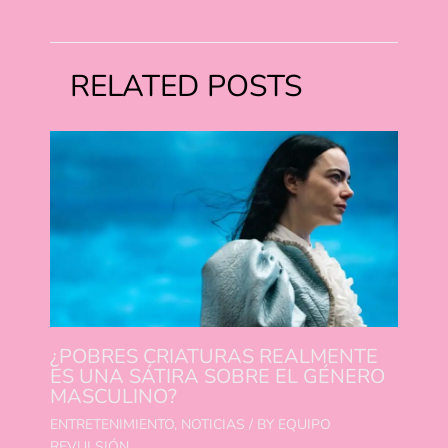
RELATED POSTS
¿POBRES CRIATURAS REALMENTE
ES UNA SÁTIRA SOBRE EL GÉNERO
MASCULINO?
ENTRETENIMIENTO
,
NOTICIAS
/ BY
EQUIPO
REVULSIÓN