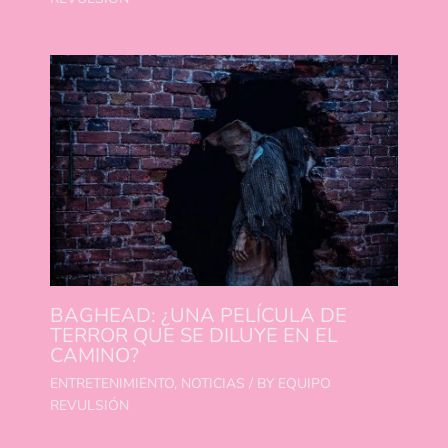
BAGHEAD: ¿UNA PELÍCULA DE
TERROR QUE SE DILUYE EN EL
CAMINO?
ENTRETENIMIENTO
,
NOTICIAS
/ BY
EQUIPO
REVULSIÓN