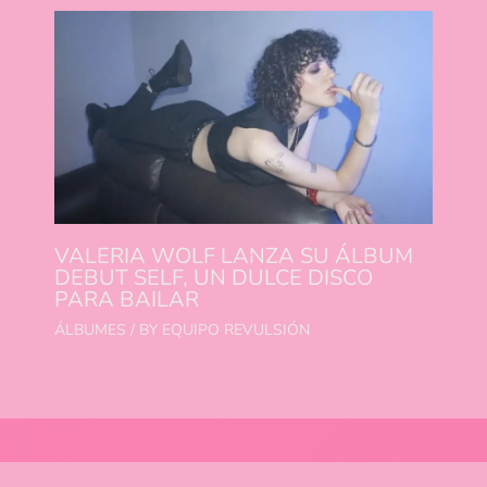
VALERIA WOLF LANZA SU ÁLBUM
DEBUT SELF, UN DULCE DISCO
PARA BAILAR
ÁLBUMES
/ BY
EQUIPO REVULSIÓN