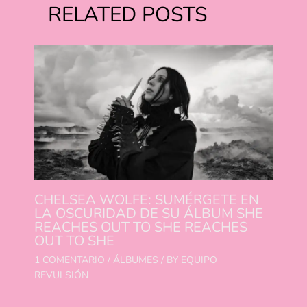
RELATED POSTS
CHELSEA WOLFE: SUMÉRGETE EN
LA OSCURIDAD DE SU ÁLBUM SHE
REACHES OUT TO SHE REACHES
OUT TO SHE
1 COMENTARIO
/
ÁLBUMES
/ BY
EQUIPO
REVULSIÓN