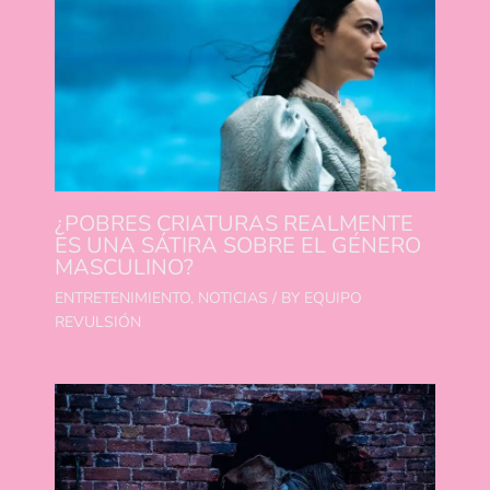
¿POBRES CRIATURAS REALMENTE
ES UNA SÁTIRA SOBRE EL GÉNERO
MASCULINO?
ENTRETENIMIENTO
,
NOTICIAS
/ BY
EQUIPO
REVULSIÓN