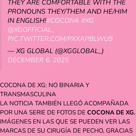
THEY ARE COMFORTABLE WITH THE
PRONOUNS THEY/THEM AND HE/HIM
IN ENGLISH!
#COCONA
#XG
@XGOFFICIAL_
PIC.TWITTER.COM/PXXAPBLWU9
— XG GLOBAL (@XGGLOBAL_)
DECEMBER 6, 2025
COCONA DE XG: NO BINARIA Y
TRANSMASCULINA
LA NOTICIA TAMBIÉN LLEGÓ ACOMPAÑADA
POR UNA SERIE DE FOTOS DE
COCONA DE XG.
IMÁGENES EN LAS QUE SE PUEDEN VER LAS
MARCAS DE SU CIRUGÍA DE PECHO, GRACIAS