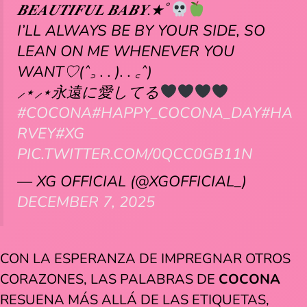
𝑩𝑬𝑨𝑼𝑻𝑰𝑭𝑼𝑳 𝑩𝑨𝑩𝒀.★ﾟ
I’LL ALWAYS BE BY YOUR SIDE, SO
LEAN ON ME WHENEVER YOU
WANT♡(ˆ꜆ . . ). . ꜀ˆ)
⸝⋆⸝⋆永遠に愛してる
#COCONA
#HAPPY_COCONA_DAY
#HA
RVEY
#XG
PIC.TWITTER.COM/0QCC0GB11N
— XG OFFICIAL (@XGOFFICIAL_)
DECEMBER 7, 2025
CON LA ESPERANZA DE IMPREGNAR OTROS
CORAZONES, LAS PALABRAS DE
COCONA
RESUENA MÁS ALLÁ DE LAS ETIQUETAS,