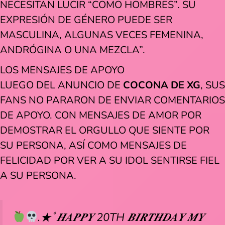
NECESITAN LUCIR “COMO HOMBRES”. SU
EXPRESIÓN DE GÉNERO PUEDE SER
MASCULINA, ALGUNAS VECES FEMENINA,
ANDRÓGINA O UNA MEZCLA”.
LOS MENSAJES DE APOYO
LUEGO DEL ANUNCIO DE
COCONA DE XG
, SUS
FANS NO PARARON DE ENVIAR COMENTARIOS
DE APOYO. CON MENSAJES DE AMOR POR
DEMOSTRAR EL ORGULLO QUE SIENTE POR
SU PERSONA, ASÍ COMO MENSAJES DE
FELICIDAD POR VER A SU IDOL SENTIRSE FIEL
A SU PERSONA.
︎.★ﾟ𝑯𝑨𝑷𝑷𝒀 20TH 𝑩𝑰𝑹𝑻𝑯𝑫𝑨𝒀 𝑴𝒀