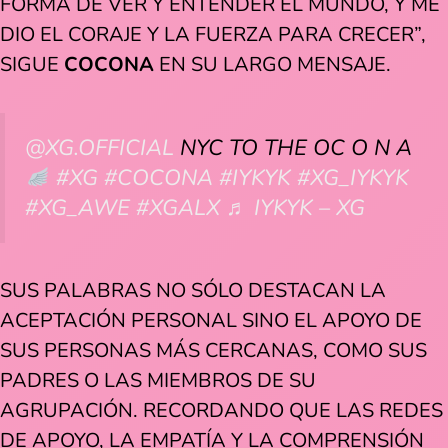
FORMA DE VER Y ENTENDER EL MUNDO, Y ME
DIO EL CORAJE Y LA FUERZA PARA CRECER”,
SIGUE
COCONA
EN SU LARGO MENSAJE.
@XG.OFFICIAL
NYC TO THE OC O N A
#XG
#COCONA
#IYKYK
#XG_IYKYK
#XG_AWE
#XGALX
♬ IYKYK – XG
SUS PALABRAS NO SÓLO DESTACAN LA
ACEPTACIÓN PERSONAL SINO EL APOYO DE
SUS PERSONAS MÁS CERCANAS, COMO SUS
PADRES O LAS MIEMBROS DE SU
AGRUPACIÓN. RECORDANDO QUE LAS REDES
DE APOYO, LA EMPATÍA Y LA COMPRENSIÓN