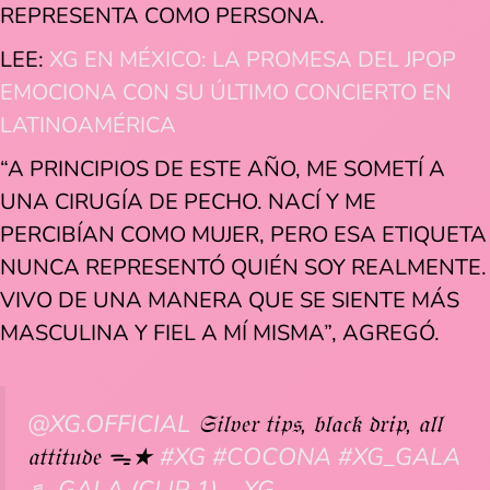
REPRESENTA COMO PERSONA.
LEE:
XG EN MÉXICO: LA PROMESA DEL JPOP
EMOCIONA CON SU ÚLTIMO CONCIERTO EN
LATINOAMÉRICA
“A PRINCIPIOS DE ESTE AÑO, ME SOMETÍ A
UNA CIRUGÍA DE PECHO. NACÍ Y ME
PERCIBÍAN COMO MUJER, PERO ESA ETIQUETA
NUNCA REPRESENTÓ QUIÉN SOY REALMENTE.
VIVO DE UNA MANERA QUE SE SIENTE MÁS
MASCULINA Y FIEL A MÍ MISMA”, AGREGÓ.
@XG.OFFICIAL
𝔖𝔦𝔩𝔳𝔢𝔯 𝔱𝔦𝔭𝔰, 𝔟𝔩𝔞𝔠𝔨 𝔡𝔯𝔦𝔭, 𝔞𝔩𝔩
𝔞𝔱𝔱𝔦𝔱𝔲𝔡𝔢 ᯓ★
#XG
#COCONA
#XG_GALA