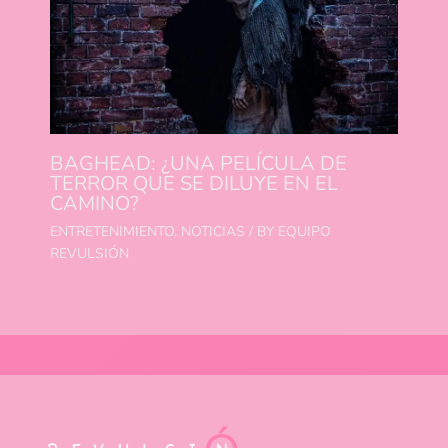
BAGHEAD: ¿UNA PELÍCULA DE
TERROR QUE SE DILUYE EN EL
CAMINO?
ENTRETENIMIENTO
,
NOTICIAS
/ BY
EQUIPO
REVULSIÓN