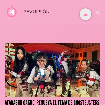
IR
AL
REVULSIÓN
BUS
CONTENIDO
ATARASHII GAKKO! RENUEVA EL TEMA DE GHOSTBUSTERS