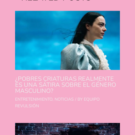
¿POBRES CRIATURAS REALMENTE
ES UNA SÁTIRA SOBRE EL GÉNERO
MASCULINO?
ENTRETENIMIENTO
,
NOTICIAS
/ BY
EQUIPO
REVULSIÓN