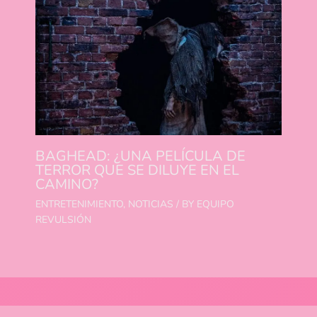
BAGHEAD: ¿UNA PELÍCULA DE
TERROR QUE SE DILUYE EN EL
CAMINO?
ENTRETENIMIENTO
,
NOTICIAS
/ BY
EQUIPO
REVULSIÓN